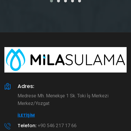
Adres:
Medrese Mh. Menekşe 1 Sk. Toki İş Merkezi
Merkez/Yozgat
İLETIŞIM
Telefon:
+90 546 217 17 66