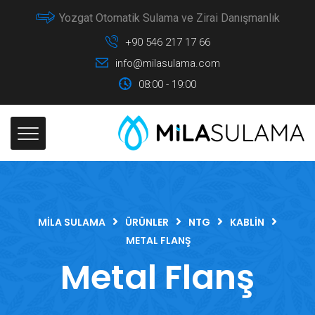
Yozgat Otomatik Sulama ve Zirai Danışmanlık
+90 546 217 17 66
info@milasulama.com
08:00 - 19:00
MILA SULAMA
ÜRÜNLER
NTG
KABLIN
METAL FLANŞ
Metal Flanş