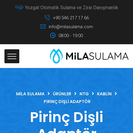
Yozgat Otomatik Sulama ve Zirai Danışmanlık
+90 546 217 17 66
info@milasulama.com
08:00 - 19:00
MILA SULAMA
ÜRÜNLER
NTG
KABLIN
PIRINÇ DIŞLI ADAPTÖR
Pirinç Dişli