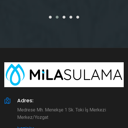
Adres:
Medrese Mh. Menekşe 1 Sk. Toki İş Merkezi
Merkez/Yozgat