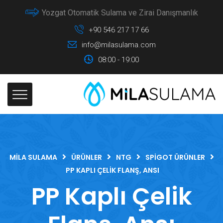
Yozgat Otomatik Sulama ve Zirai Danışmanlık
+90 546 217 17 66
info@milasulama.com
08:00 - 19:00
MILA SULAMA
ÜRÜNLER
NTG
SPIGOT ÜRÜNLER
PP KAPLI ÇELIK FLANŞ, ANSI
PP Kaplı Çelik