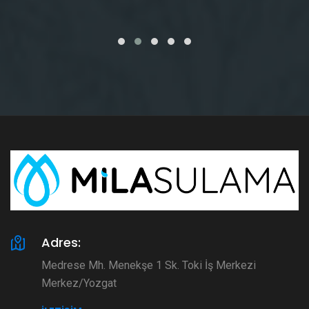
Adres:
Medrese Mh. Menekşe 1 Sk. Toki İş Merkezi
Merkez/Yozgat