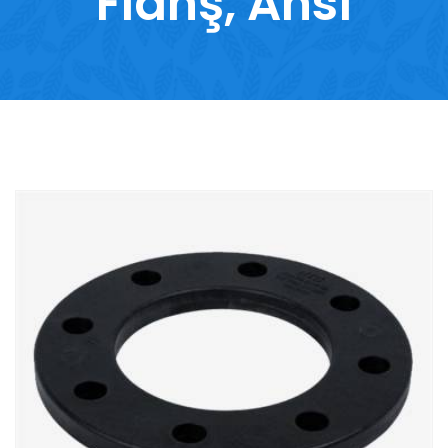
Flanş, Ansı