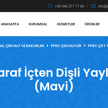
+90 546 217 17 66
info@
ANASAYFA
KURUMSAL
HIZMETLER
ÜRÜNLER
NA, ÇEKVALF VE RAKORLAR
PPRC ÇEKVALFLER
PPRC ÇIFT 
raf İçten Dişli Yay
(Mavi)