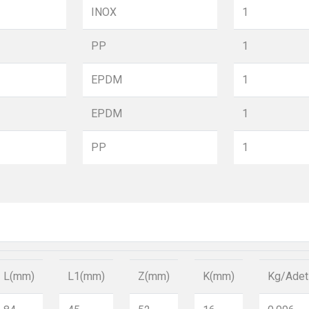
INOX
1
PP
1
EPDM
1
EPDM
1
PP
1
L(mm)
L1(mm)
Z(mm)
K(mm)
Kg/Adet