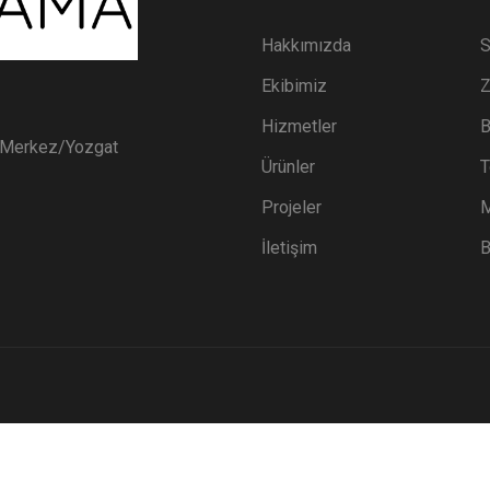
Hakkımızda
S
Ekibimiz
Z
Hizmetler
B
i Merkez/Yozgat
Ürünler
T
Projeler
M
İletişim
B
YOZGAT MILA SULAMA 