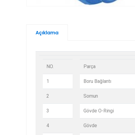
Açıklama
NO.
Parça
1
Boru Bağlantı
2
Somun
3
Gövde O-Ringi
4
Gövde