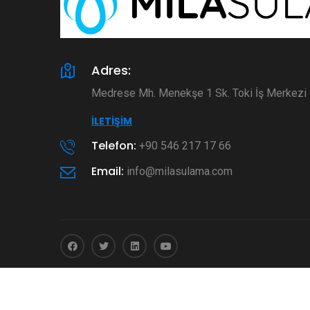
Adres:
Medrese Mh. Menekşe 1 Sk. Toki İş Merkez
İLETIŞIM
Telefon:
+90 546 217 17 66
Email:
info@milasulama.com
© 2026
Mila Sulama
- Tüm Hakları Saklıdır.