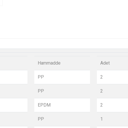
Hammadde
Adet
PP
2
PP
2
EPDM
2
PP
1