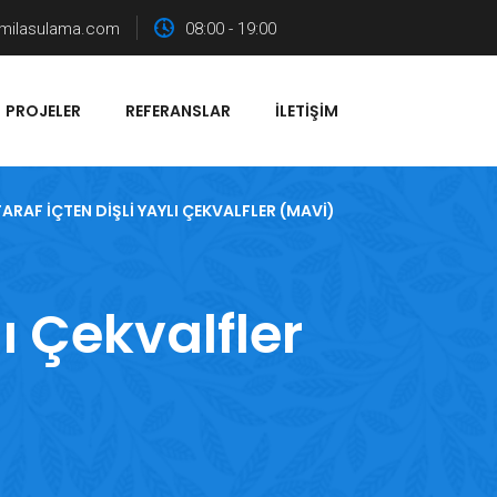
milasulama.com
08:00 - 19:00
PROJELER
REFERANSLAR
İLETIŞIM
TARAF İÇTEN DIŞLI YAYLI ÇEKVALFLER (MAVI)
lı Çekvalfler