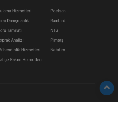
ulama Hizmetleri
Poelsan
irai Danışmanlık
Rainbird
oru Tamiratı
NTG
oprak Analizi
Pimtaş
ühendislik Hizmetleri
Netafim
ahçe Bakım Hizmetleri
- OTOMATIK SULAMA VE MÜHENDISLIK HIZMETLERI