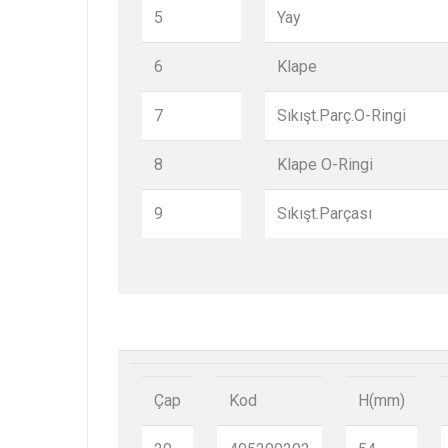
5
Yay
6
Klape
7
Sıkışt.Parç.O-Ringi
8
Klape O-Ringi
9
Sıkışt.Parçası
Çap
Kod
H(mm)