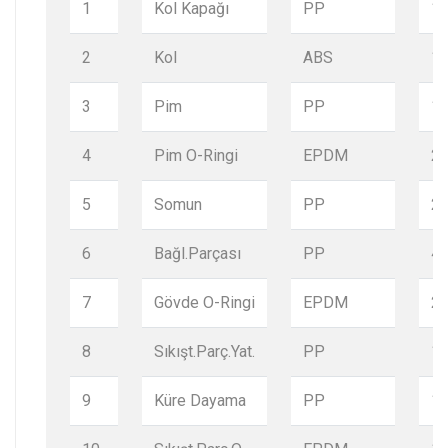
1
Kol Kapağı
PP
1
2
Kol
ABS
1
3
Pim
PP
1
4
Pim O-Ringi
EPDM
2
5
Somun
PP
2
6
Bağl.Parçası
PP
4
7
Gövde O-Ringi
EPDM
2
8
Sıkışt.Parç.Yat.
PP
1
9
Küre Dayama
PP
1