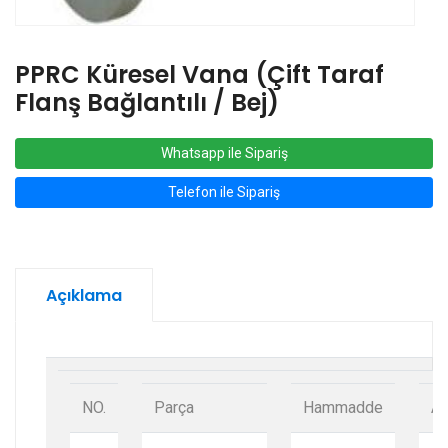
PPRC Küresel Vana (Çift Taraf
Flanş Bağlantılı / Bej)
Whatsapp ile Sipariş
Telefon ile Sipariş
Açıklama
NO.
Parça
Hammadde
Ad