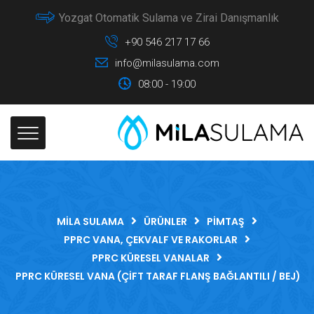
Yozgat Otomatik Sulama ve Zirai Danışmanlık
+90 546 217 17 66
info@milasulama.com
08:00 - 19:00
MILA SULAMA
ÜRÜNLER
PIMTAŞ
PPRC VANA, ÇEKVALF VE RAKORLAR
PPRC KÜRESEL VANALAR
PPRC KÜRESEL VANA (ÇIFT TARAF FLANŞ BAĞLANTILI / BEJ)