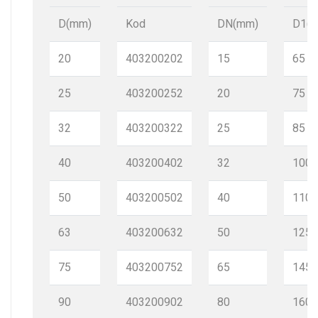
D(mm)
Kod
DN(mm)
D1(
20
403200202
15
65
25
403200252
20
75
32
403200322
25
85
40
403200402
32
100
50
403200502
40
110
63
403200632
50
125
75
403200752
65
145
90
403200902
80
160