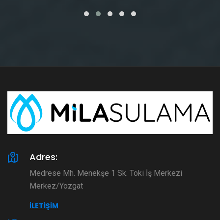
Adres:
Medrese Mh. Menekşe 1 Sk. Toki İş Merkezi
Merkez/Yozgat
İLETIŞIM