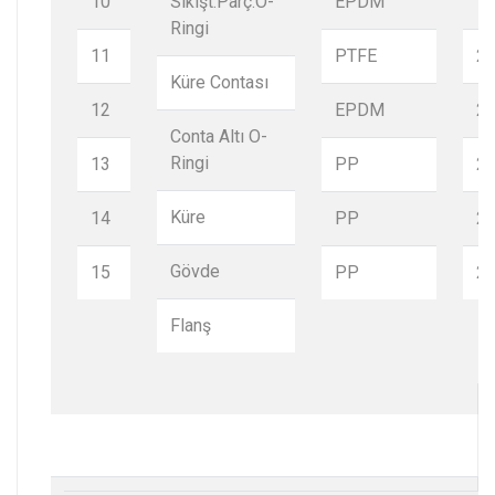
10
Sıkışt.Parç.O-
EPDM
1
Ringi
11
PTFE
2
Küre Contası
12
EPDM
2
Conta Altı O-
Ringi
13
PP
2
Küre
14
PP
2
Gövde
15
PP
2
Flanş