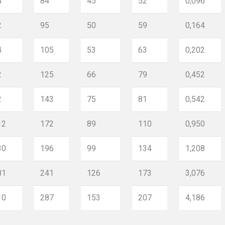
4
84
45
52
0,096
2
95
50
59
0,164
4
105
53
63
0,202
2
125
66
79
0,452
2
143
75
81
0,542
12
172
89
110
0,950
30
196
99
134
1,208
81
241
126
173
3,076
10
287
153
207
4,186