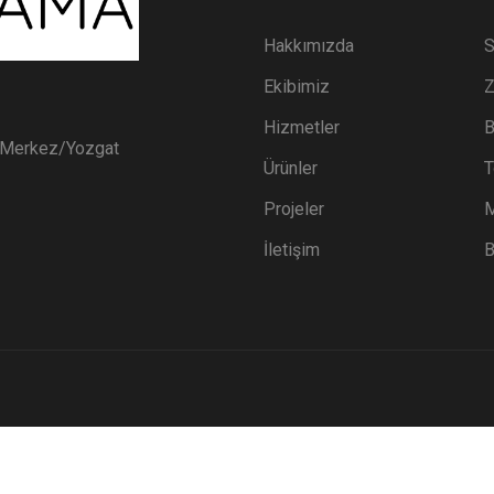
Hakkımızda
S
Ekibimiz
Z
Hizmetler
B
i Merkez/Yozgat
Ürünler
T
Projeler
M
İletişim
B
YOZGAT MILA SULAMA 