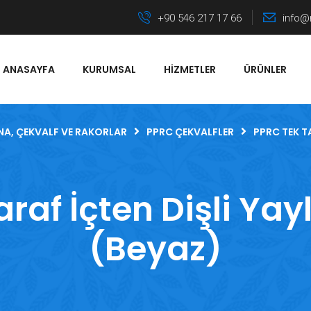
+90 546 217 17 66
info@
ANASAYFA
KURUMSAL
HIZMETLER
ÜRÜNLER
NA, ÇEKVALF VE RAKORLAR
PPRC ÇEKVALFLER
PPRC TEK TA
raf İçten Dişli Yayl
(Beyaz)