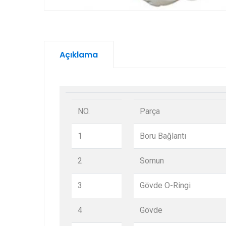
Açıklama
NO.
Parça
1
Boru Bağlantı
2
Somun
3
Gövde O-Ringi
4
Gövde