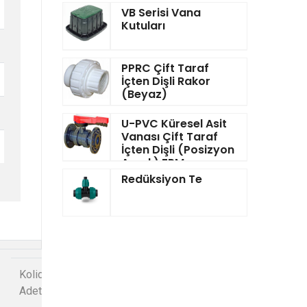
VB Serisi Vana
Kutuları
PPRC Çift Taraf
İçten Dişli Rakor
(Beyaz)
U-PVC Küresel Asit
Vanası Çift Taraf
İçten Dişli (Posizyon
Ayarlı) FPM
Redüksiyon Te
Kolideki
Basınç
Adet