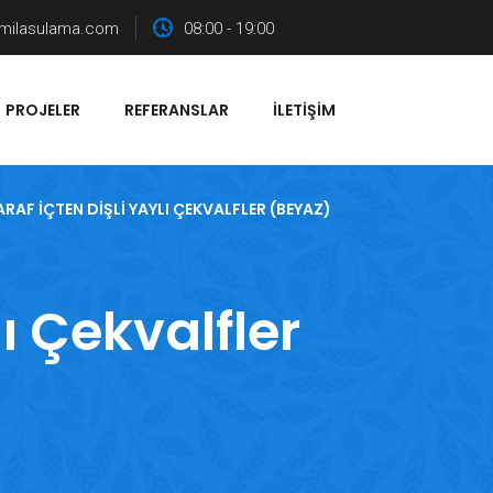
milasulama.com
08:00 - 19:00
PROJELER
REFERANSLAR
İLETIŞIM
RAF İÇTEN DIŞLI YAYLI ÇEKVALFLER (BEYAZ)
ı Çekvalfler