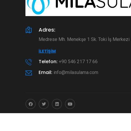
Adres:
Medrese Mh. Menekşe 1 Sk. Toki İş Merkez
İLETIŞIM
Telefon:
+90 546 217 17 66
Email:
info@milasulama.com
© 2026
Mila Sulama
- Tüm Hakları Saklıdır.