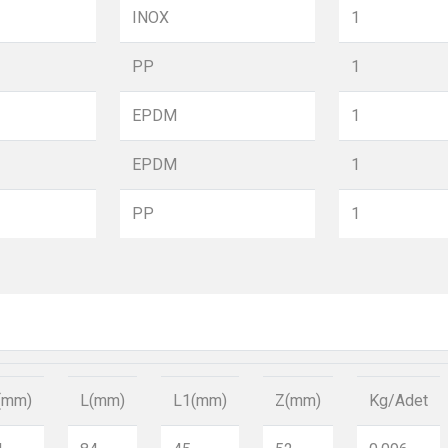
INOX
1
PP
1
EPDM
1
EPDM
1
PP
1
(mm)
L(mm)
L1(mm)
Z(mm)
Kg/Adet