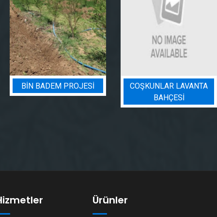
ROJESI
COŞKUNLAR LAVANTA
BADEM BA
BAHÇESİ
SULAMA P
Hizmetler
Ürünler