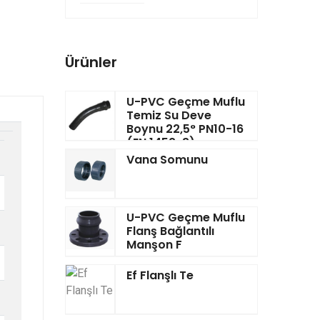
Ürünler
U-PVC Geçme Muflu
Temiz Su Deve
Boynu 22,5° PN10-16
(EN 1452-3)
Vana Somunu
U-PVC Geçme Muflu
Flanş Bağlantılı
Manşon F
Ef Flanşlı Te