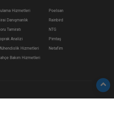
ulama Hizmetleri
Poelsan
irai Danışmanlık
Rainbird
oru Tamiratı
NTG
oprak Analizi
Pimtaş
ühendislik Hizmetleri
Netafim
ahçe Bakım Hizmetleri
- OTOMATIK SULAMA VE MÜHENDISLIK HIZMETLERI