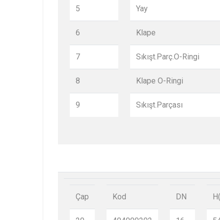
5
Yay
6
Klape
7
Sıkışt.Parç.O-Ringi
8
Klape O-Ringi
9
Sıkışt.Parçası
Çap
Kod
DN
H