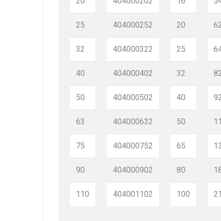
20
404000202
16
5
25
404000252
20
6
32
404000322
25
6
40
404000402
32
8
50
404000502
40
9
63
404000632
50
1
75
404000752
65
1
90
404000902
80
1
110
404001102
100
2