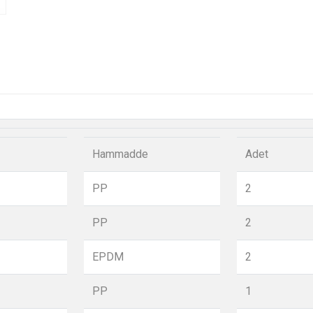
Hammadde
Adet
PP
2
PP
2
EPDM
2
PP
1