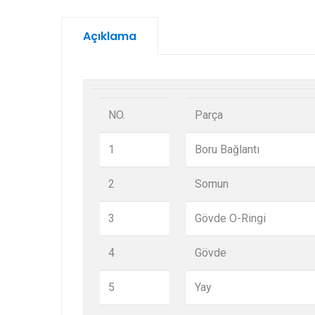
Açıklama
NO.
Parça
1
Boru Bağlantı
2
Somun
3
Gövde O-Ringi
4
Gövde
5
Yay