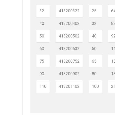
32
413200322
25
6
40
413200402
32
8
50
413200502
40
9
63
413200632
50
1
75
413200752
65
1
90
413200902
80
1
110
413201102
100
2