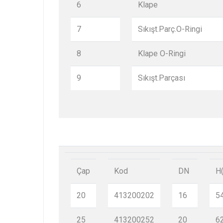
6
Klape
7
Sıkışt.Parç.O-Ringi
8
Klape O-Ringi
9
Sıkışt.Parçası
Çap
Kod
DN
H
20
413200202
16
5
25
413200252
20
6