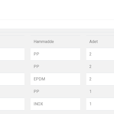
Hammadde
Adet
PP
2
PP
2
EPDM
2
PP
1
INOX
1