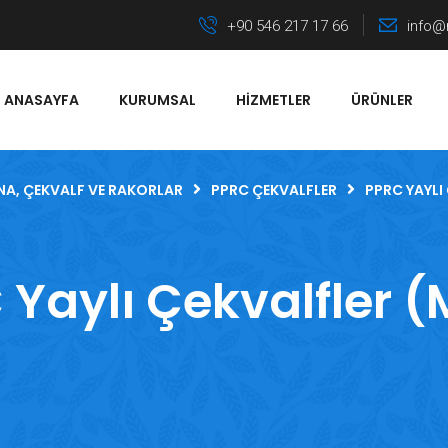
+90 546 217 17 66
info@
ANASAYFA
KURUMSAL
HIZMETLER
ÜRÜNLER
NA, ÇEKVALF VE RAKORLAR
PPRC ÇEKVALFLER
PPRC YAYLI
 Yaylı Çekvalfler (