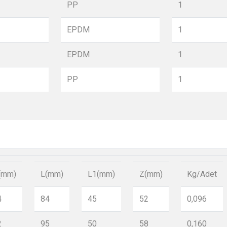
PP
1
EPDM
1
EPDM
1
PP
1
(mm)
L(mm)
L1(mm)
Z(mm)
Kg/Adet
4
84
45
52
0,096
2
95
50
58
0,160