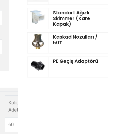
Standart Ağızlı
Skimmer (Kare
Kapak)
Kaskad Nozulları /
50T
PE Geçiş Adaptörü
Kolideki
Basınç
Adet
16
60
16