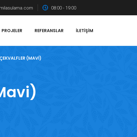
milasulama.com
08:00 - 19:00
PROJELER
REFERANSLAR
İLETIŞIM
 ÇEKVALFLER (MAVI)
Mavi)