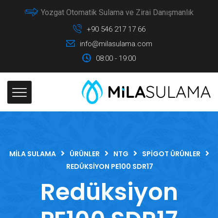
Yozgat Otomatik Sulama ve Zirai Danışmanlık
+90 546 217 17 66
info@milasulama.com
08:00 - 19:00
MILA SULAMA
ÜRÜNLER
NTG
SPIGOT ÜRÜNLER
REDÜKSIYON PE100 SDR17
Redüksiyon