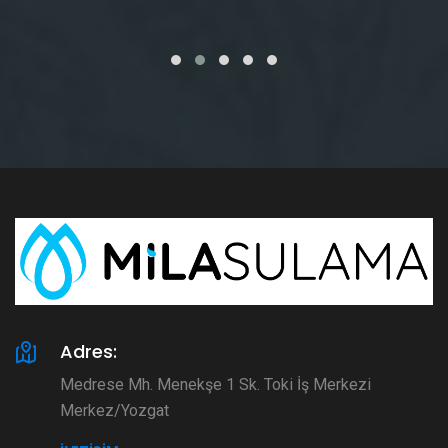
Adres:
Medrese Mh. Menekşe 1 Sk. Toki İş Merkezi
Merkez/Yozgat