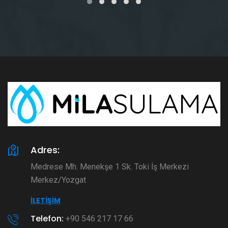
Adres:
Medrese Mh. Menekşe 1 Sk. Toki İş Merkezi
Merkez/Yozgat
İLETIŞIM
Telefon:
+90 546 217 17 66