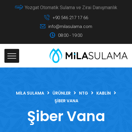
Yozgat Otomatik Sulama ve Zirai Danışmanlık
+90 546 217 17 66
info@milasulama.com
08:00 - 19:00
MILA SULAMA
ÜRÜNLER
NTG
KABLIN
ŞIBER VANA
Şiber Vana