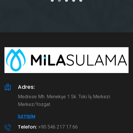
Adres:
Medrese Mh. Menekşe 1 Sk. Toki İş Merkezi
Merkez/Yozgat
İLETIŞIM
Telefon:
+90 546 217 17 66