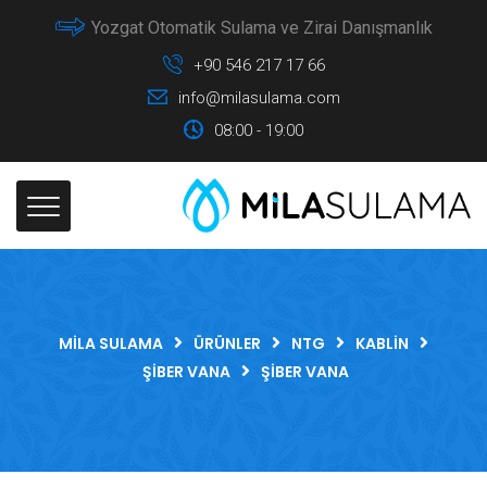
Yozgat Otomatik Sulama ve Zirai Danışmanlık
+90 546 217 17 66
info@milasulama.com
08:00 - 19:00
MILA SULAMA
ÜRÜNLER
NTG
KABLIN
ŞIBER VANA
ŞIBER VANA