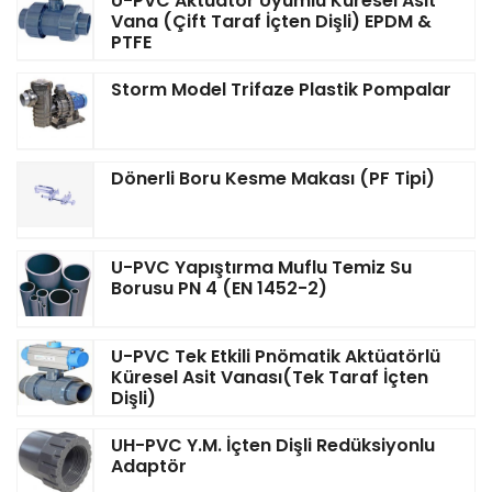
U-PVC Aktüatör Uyumlu Küresel Asit
Vana (Çift Taraf İçten Dişli) EPDM &
PTFE
Storm Model Trifaze Plastik Pompalar
Dönerli Boru Kesme Makası (PF Tipi)
U-PVC Yapıştırma Muflu Temiz Su
Borusu PN 4 (EN 1452-2)
U-PVC Tek Etkili Pnömatik Aktüatörlü
Küresel Asit Vanası(Tek Taraf İçten
Dişli)
UH-PVC Y.M. İçten Dişli Redüksiyonlu
Adaptör