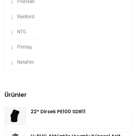
Poelsan
Rainbird
NTG
Pimtaş
Netafim
Ürünler
22° Dirsek PE100 SDR11