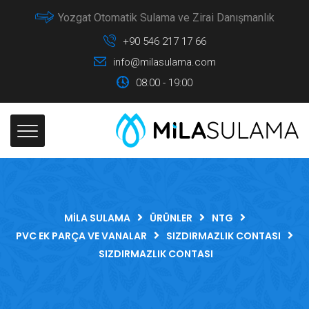
Yozgat Otomatik Sulama ve Zirai Danışmanlık
+90 546 217 17 66
info@milasulama.com
08:00 - 19:00
MILA SULAMA
ÜRÜNLER
NTG
PVC EK PARÇA VE VANALAR
SIZDIRMAZLIK CONTASI
SIZDIRMAZLIK CONTASI