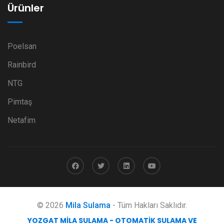
Ürünler
Poelsan
Rainbird
NTG
Pimtaş
Netafim
© 2026
Mila Sulama
- Tüm Hakları Saklıdır.
YOZGAT MILA SULAMA - OTOMATIK SULAMA VE