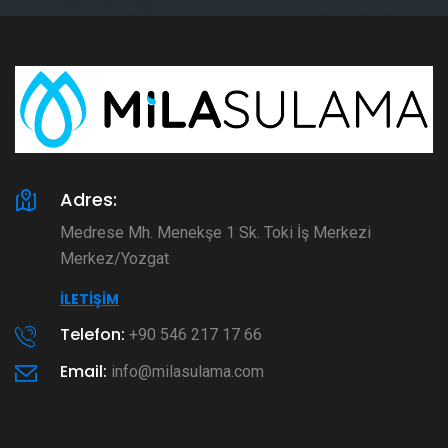
Adres:
Medrese Mh. Menekşe 1 Sk. Toki İş Merkezi
Merkez/Yozgat
İLETIŞIM
Telefon:
+90 546 217 17 66
Email:
info@milasulama.com