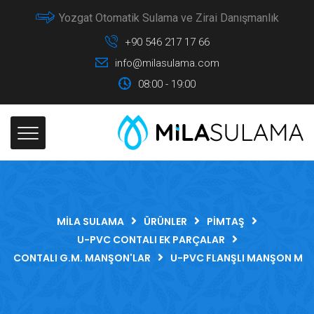
Yozgat Otomatik Sulama ve Zirai Danışmanlık
+90 546 217 17 66
info@milasulama.com
08:00 - 19:00
MILA SULAMA
ÜRÜNLER
PIMTAŞ
U-PVC CONTALI EK PARÇALAR
CONTALI G.M. MANŞON'LAR
U-PVC FLANŞLI MANŞON M