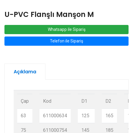
U-PVC Flanşlı Manşon M
Whatsapp ile Sipariş
Telefon ile Sipariş
Açıklama
Çap
Kod
D1
D2
H
63
611000634
125
165
11
75
611000754
145
185
13