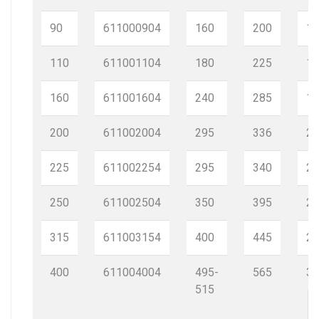
90
611000904
160
200
15
110
611001104
180
225
16
160
611001604
240
285
19
200
611002004
295
336
21
225
611002254
295
340
22
250
611002504
350
395
25
315
611003154
400
445
29
400
611004004
495-
565
30
515