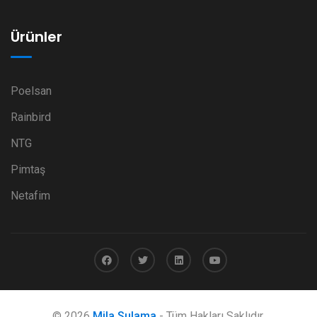
Ürünler
Poelsan
Rainbird
NTG
Pimtaş
Netafim
© 2026
Mila Sulama
- Tüm Hakları Saklıdır.