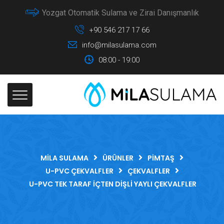
Yozgat Otomatik Sulama ve Zirai Danışmanlık
+90 546 217 17 66
info@milasulama.com
08:00 - 19:00
MILA SULAMA
ÜRÜNLER
PIMTAŞ
U-PVC ÇEKVALFLER
ÇEKVALFLER
U-PVC TEK TARAF İÇTEN DIŞLI YAYLI ÇEKVALFLER