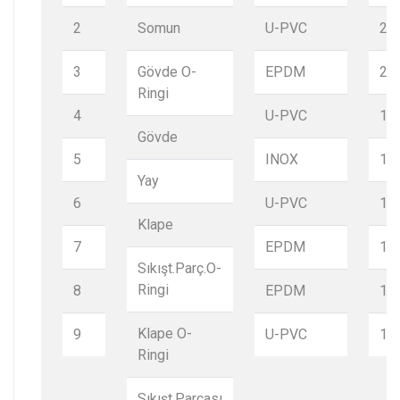
2
Somun
U-PVC
2
3
Gövde O-
EPDM
2
Ringi
4
U-PVC
1
Gövde
5
INOX
1
Yay
6
U-PVC
1
Klape
7
EPDM
1
Sıkışt.Parç.O-
Ringi
8
EPDM
1
Klape O-
9
U-PVC
1
Ringi
Sıkışt.Parçası