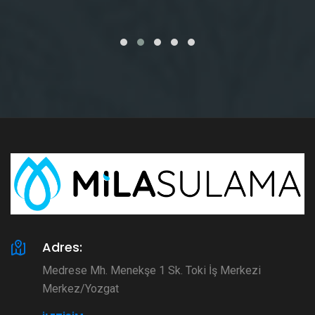
Adres:
Medrese Mh. Menekşe 1 Sk. Toki İş Merkezi
Merkez/Yozgat