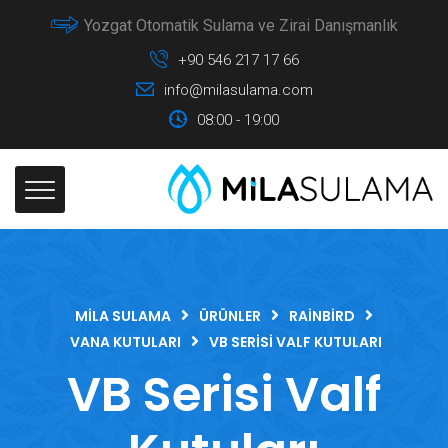
Yozgat Otomatik Sulama ve Zirai Danışmanlık
+90 546 217 17 66
info@milasulama.com
08:00 - 19:00
MILA SULAMA
ÜRÜNLER
RAINBIRD
VANA KUTULARI
VB SERISI VALF KUTULARI
VB Serisi Valf