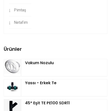
Pimtaş
Netafim
Ürünler
Vakum Nozulu
Yassı - Erkek Te
45° Eşit TE PE100 SDR11