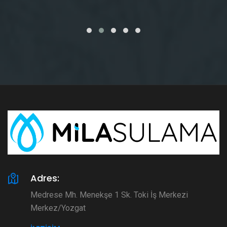
Adres:
Medrese Mh. Menekşe 1 Sk. Toki İş Merkezi
Merkez/Yozgat