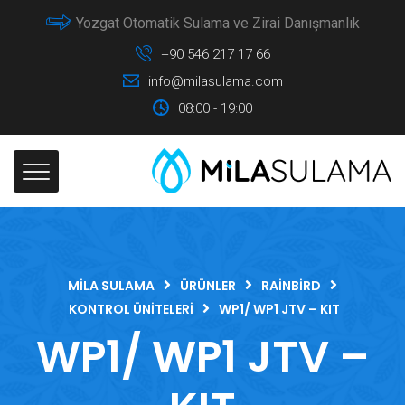
Yozgat Otomatik Sulama ve Zirai Danışmanlık
+90 546 217 17 66
info@milasulama.com
08:00 - 19:00
MILA SULAMA
ÜRÜNLER
RAINBIRD
KONTROL ÜNITELERI
WP1/ WP1 JTV – KIT
WP1/ WP1 JTV –