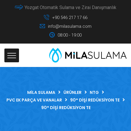
Yozgat Otomatik Sulama ve Zirai Danışmanlık
+90 546 217 17 66
info@milasulama.com
08:00 - 19:00
MILA SULAMA
ÜRÜNLER
NTG
PVC EK PARÇA VE VANALAR
90° DIŞI REDÜKSIYON TE
90° DIŞI REDÜKSIYON TE