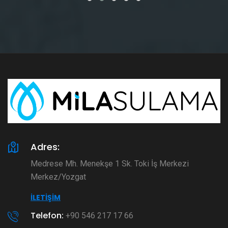
Adres:
Medrese Mh. Menekşe 1 Sk. Toki İş Merkezi
Merkez/Yozgat
İLETIŞIM
Telefon:
+90 546 217 17 66