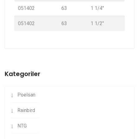
051402
63
1 1/4″
051402
63
1 1/2″
Kategoriler
Poelsan
Rainbird
NTG