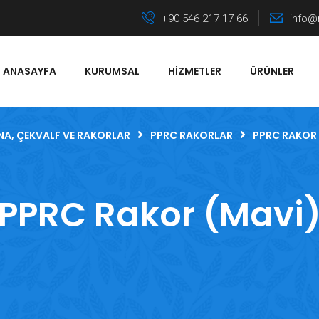
+90 546 217 17 66
info@
ANASAYFA
KURUMSAL
HIZMETLER
ÜRÜNLER
NA, ÇEKVALF VE RAKORLAR
PPRC RAKORLAR
PPRC RAKOR 
PPRC Rakor (Mavi