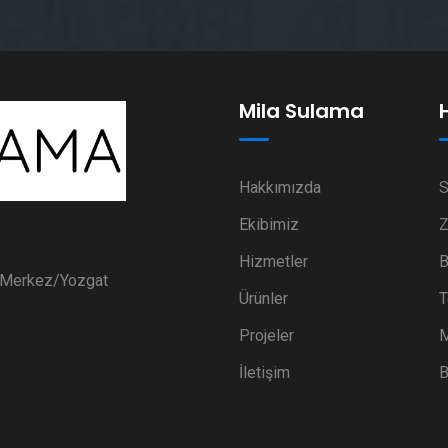
Mila Sulama
Hakkımızda
S
Ekibimiz
Z
Hizmetler
B
i Merkez/Yozgat
Ürünler
T
Projeler
M
İletişim
B