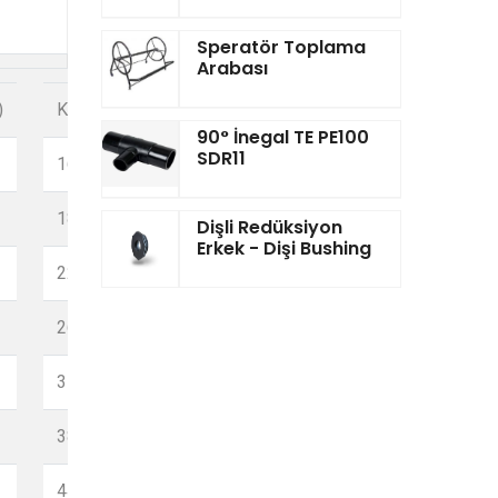
Speratör Toplama
Arabası
)
K(mm)
Kg/Adet
Kolideki
Basınç
90° İnegal TE PE100
Adet
SDR11
16
0,046
16
125
18
0,084
16
Dişli Redüksiyon
100
Erkek - Dişi Bushing
22
0,122
16
50
26
0,174
16
30
31
0,266
16
45
38
0,414
16
25
44
0,648
16