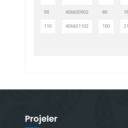
90
406600902
80
1
110
406601102
100
2
Projeler