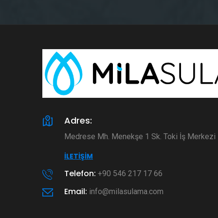
Adres:
Medrese Mh. Menekşe 1 Sk. Toki İş Merkez
İLETIŞIM
Telefon:
+90 546 217 17 66
Email:
info@milasulama.com