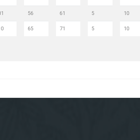
81
56
61
5
10
10
65
71
5
10