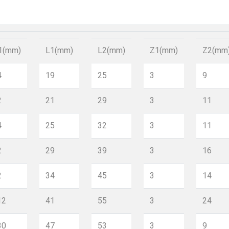
1(mm)
L1(mm)
L2(mm)
Z1(mm)
Z2(mm
4
19
25
3
9
2
21
29
3
11
4
25
32
3
11
2
29
39
3
16
2
34
45
3
14
12
41
55
3
24
30
47
53
3
9