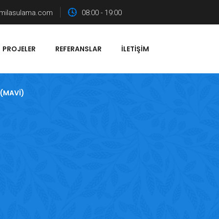
milasulama.com
08:00 - 19:00
PROJELER
REFERANSLAR
İLETIŞIM
(MAVI)
)