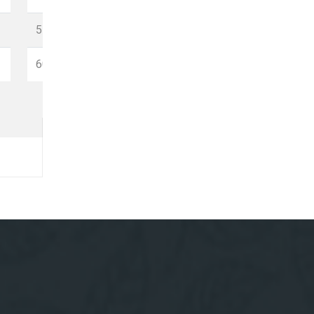
18
51
1,326
16
9
60
1,710
16
10