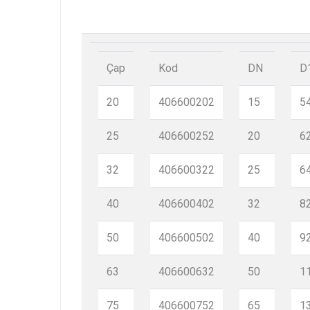
Çap
Kod
DN
D
20
406600202
15
5
25
406600252
20
6
32
406600322
25
6
40
406600402
32
8
50
406600502
40
9
63
406600632
50
1
75
406600752
65
1