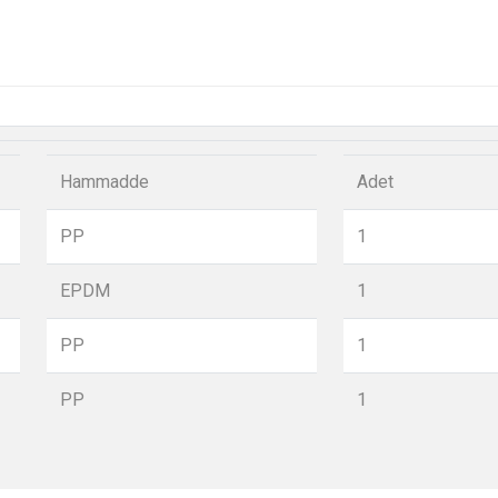
Hammadde
Adet
PP
1
EPDM
1
PP
1
PP
1