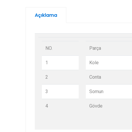
Açıklama
NO.
Parça
1
Kole
2
Conta
3
Somun
4
Gövde