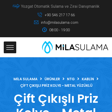
Yozgat Otomatik Sulama ve Zirai Danışmanlık
+90 546 217 17 66
info@milasulama.com
08:00 - 19:00
MILA SULAMA
ÜRÜNLER
NTG
KABLIN
ÇIFT ÇIKIŞLI PRIZ KOLYE - METAL YÜZÜKLÜ
Çift Çıkışlı Priz