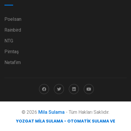
Poelsan
Rainbird
NTG
Pimtaş
Netafim
© 2026
Mila Sulama
- Tüm Hakları Saklıdır.
YOZGAT MILA SULAMA - OTOMATIK SULAMA VE
MÜHENDISLIK HIZMETLERI