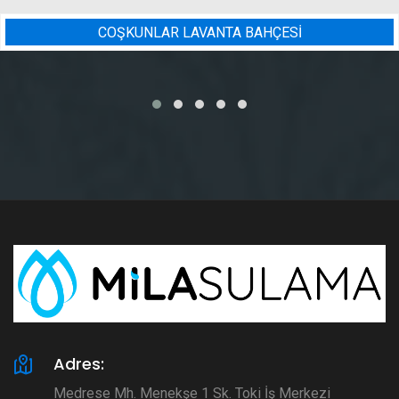
ESİ
BADEM BAHÇESI SULAMA
Adres:
Medrese Mh. Menekşe 1 Sk. Toki İş Merkezi