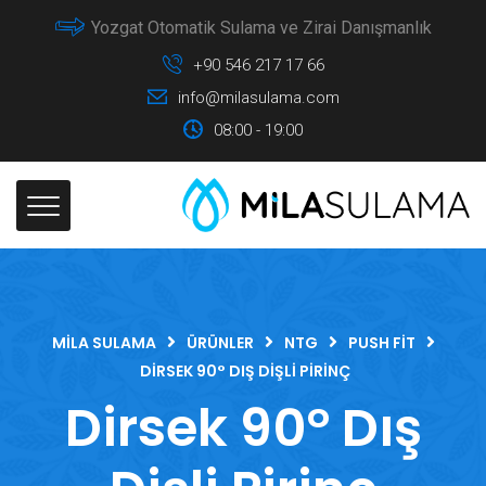
Yozgat Otomatik Sulama ve Zirai Danışmanlık
+90 546 217 17 66
info@milasulama.com
08:00 - 19:00
MILA SULAMA
ÜRÜNLER
NTG
PUSH FIT
DIRSEK 90° DIŞ DIŞLI PIRINÇ
Dirsek 90° Dış