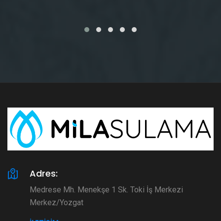
Adres:
Medrese Mh. Menekşe 1 Sk. Toki İş Merkezi
Merkez/Yozgat