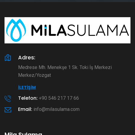
Adres:
Medrese Mh. Menekşe 1 Sk. Toki İş Merkezi
Merkez/Yozgat
İLETIŞIM
Telefon:
+90 546 217 17 66
Email:
info@milasulama.com
Mila Sulama