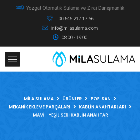
Yozgat Otomatik Sulama ve Zirai Danışmanlık
+90 546 217 17 66
info@milasulama.com
08:00 - 19:00
MILA SULAMA
ÜRÜNLER
POELSAN
MEKANIK EKLEME PARÇALARI
KABLIN ANAHTARLARI
MAVI - YEŞIL SERI KABLIN ANAHTAR