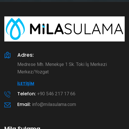
Adres:
Medrese Mh. Menekşe 1 Sk. Toki İş Merkezi
Merkez/Yozgat
İLETIŞIM
Telefon:
+90 546 217 17 66
Email:
info@milasulama.com
Mila Sulama