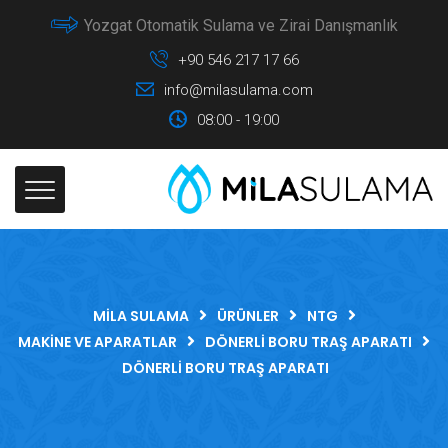
Yozgat Otomatik Sulama ve Zirai Danışmanlık
+90 546 217 17 66
info@milasulama.com
08:00 - 19:00
MILA SULAMA
ÜRÜNLER
NTG
MAKINE VE APARATLAR
DÖNERLI BORU TRAŞ APARATI
DÖNERLI BORU TRAŞ APARATI