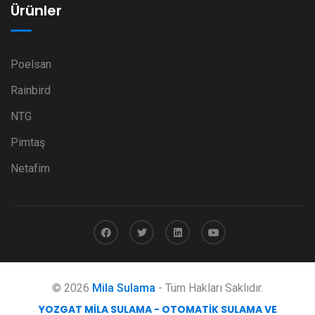
Ürünler
Poelsan
Rainbird
NTG
Pimtaş
Netafim
© 2026
Mila Sulama
- Tüm Hakları Saklıdır.
YOZGAT MILA SULAMA - OTOMATIK SULAMA VE