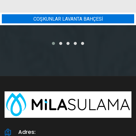
Sİ
BADEM BAHÇESI SULAMA 
Adres: