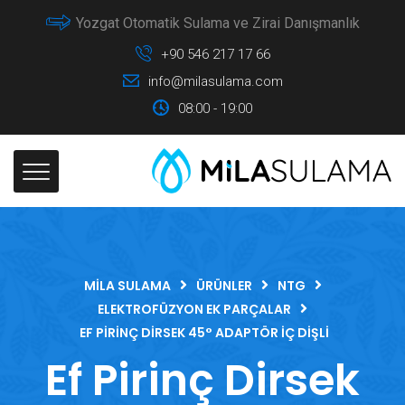
Yozgat Otomatik Sulama ve Zirai Danışmanlık
+90 546 217 17 66
info@milasulama.com
08:00 - 19:00
MILA SULAMA
ÜRÜNLER
NTG
ELEKTROFÜZYON EK PARÇALAR
EF PIRINÇ DIRSEK 45° ADAPTÖR İÇ DIŞLI
Ef Pirinç Dirsek