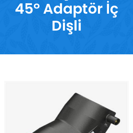
45° Adaptör İç
Dişli