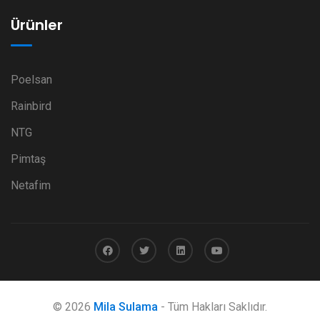
Ürünler
Poelsan
Rainbird
NTG
Pimtaş
Netafim
© 2026
Mila Sulama
- Tüm Hakları Saklıdır.