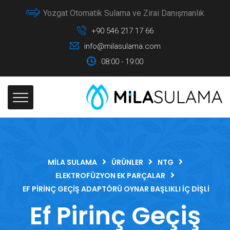
Yozgat Otomatik Sulama ve Zirai Danışmanlık
+90 546 217 17 66
info@milasulama.com
08:00 - 19:00
MILA SULAMA
ÜRÜNLER
NTG
ELEKTROFÜZYON EK PARÇALAR
EF PIRINÇ GEÇIŞ ADAPTÖRÜ OYNAR BAŞLIKLI İÇ DIŞLI
Ef Pirinç Geçiş