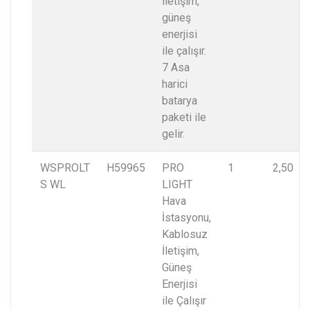
iletişim,
güneş
enerjisi
ile çalışır.
7 Asa
harici
batarya
paketi ile
gelir.
WSPROLT
H59965
PRO
1
2,50
S WL
LIGHT
Hava
İstasyonu,
Kablosuz
İletişim,
Güneş
Enerjisi
ile Çalışır