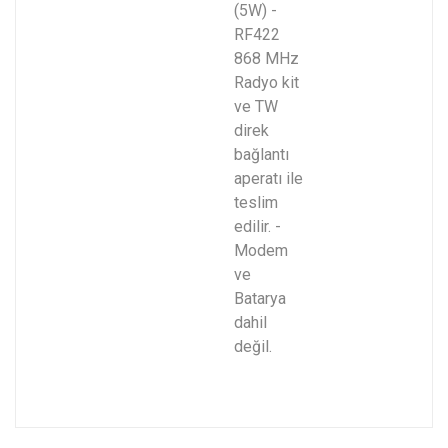
(5W) -
RF422
868 MHz
Radyo kit
ve TW
direk
bağlantı
aperatı ile
teslim
edilir. -
Modem
ve
Batarya
dahil
değil.