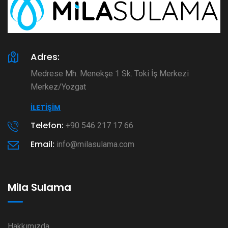
Adres:
Medrese Mh. Menekşe 1 Sk. Toki İş Merkezi
Merkez/Yozgat
İLETIŞIM
Telefon:
+90 546 217 17 66
Email:
info@milasulama.com
Mila Sulama
Hakkımızda