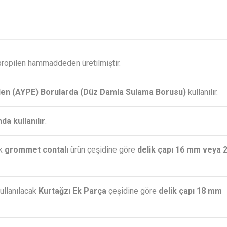
ipropilen hammaddeden üretilmiştir.
ilen (AYPE) Borularda (Düz Damla Sulama Borusu)
kullanılır.
a kullanılır
.
ak
grommet contalı
ürün çeşidine göre
delik çapı 16 mm veya 
kullanılacak
Kurtağzı Ek Parça
çeşidine göre
delik çapı 18 mm