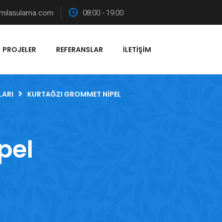
milasulama.com
08:00 - 19:00
PROJELER
REFERANSLAR
İLETIŞIM
LARI
KURTAĞZI GROMMET NIPEL
pel