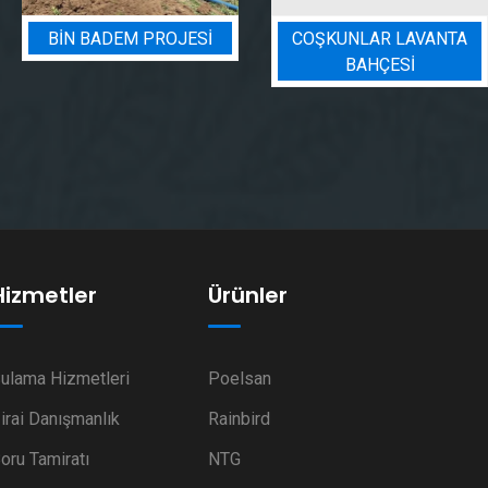
BIN BADEM PROJESI
COŞKUNLAR LAVANTA
BAHÇESİ
Hizmetler
Ürünler
ulama Hizmetleri
Poelsan
irai Danışmanlık
Rainbird
oru Tamiratı
NTG