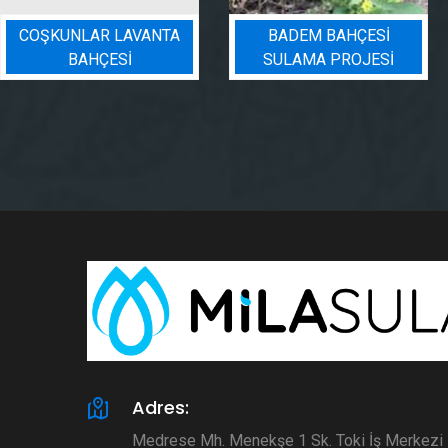
COŞKUNLAR LAVANTA
BADEM BAHÇESI
BAHÇESİ
SULAMA PROJESI
Adres:
Medrese Mh. Menekşe 1 Sk. Toki İş Merkez