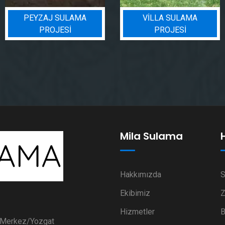
PEYZAJ SULAMA
VILLA SULAMA
PROJESI
PROJESI
Mila Sulama
Hakkımızda
S
Ekibimiz
Z
Hizmetler
B
i Merkez/Yozgat