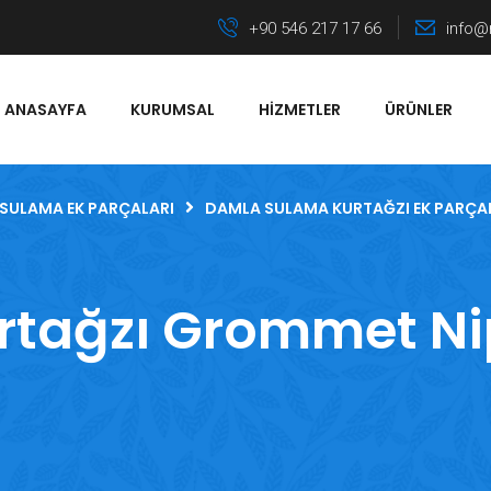
+90 546 217 17 66
info@
ANASAYFA
KURUMSAL
HIZMETLER
ÜRÜNLER
SULAMA EK PARÇALARI
DAMLA SULAMA KURTAĞZI EK PARÇA
rtağzı Grommet Ni