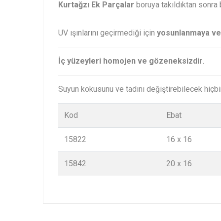
Kurtağzı Ek Parçalar
boruya takıldıktan sonra 
UV ışınlarını geçirmediği için
yosunlanmaya ve
İç yüzeyleri homojen ve gözeneksizdir
.
Suyun kokusunu ve tadını değiştirebilecek hiçb
Kod
Ebat
15822
16 x 16
15842
20 x 16