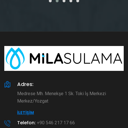
Adres:
Medrese Mh. Menekşe 1 Sk. Toki İş Merkezi
Merkez/Yozgat
İLETIŞIM
Telefon:
+90 546 217 17 66