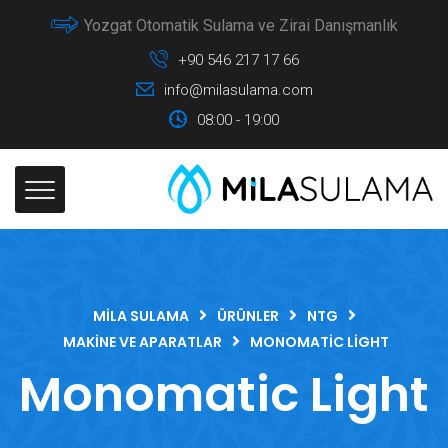
Yozgat Otomatik Sulama ve Zirai Danışmanlık
+90 546 217 17 66
info@milasulama.com
08:00 - 19:00
MILA SULAMA
ÜRÜNLER
NTG
MAKINE VE APARATLAR
MONOMATIC LIGHT
Monomatic Light