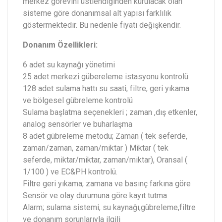
merkez görevini üstlendiğinden kurulacak olan
sisteme göre donanımsal alt yapısı farklılık
göstermektedir. Bu nedenle fiyatı değişkendir.
Donanım Özellikleri:
6 adet su kaynağı yönetimi
25 adet merkezi gübereleme istasyonu kontrolü
128 adet sulama hattı su saati, filtre, geri yıkama
ve bölgesel gübreleme kontrolü
Sulama başlatma seçenekleri ; zaman ,dış etkenler,
analog sensörler ve buharlaşma
8 adet gübreleme metodu; Zaman ( tek seferde,
zaman/zaman, zaman/miktar ) Miktar ( tek
seferde, miktar/miktar, zaman/miktar), Oransal (
1/100 ) ve EC&PH kontrolü.
Filtre geri yıkama; zamana ve basınç farkına göre
Sensör ve olay durumuna göre kayıt tutma
Alarm; sulama sistemi, su kaynağı,gübreleme,filtre
ve donanım sorunlarıyla ilgili