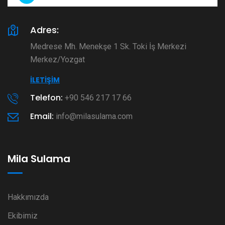
Adres:
Medrese Mh. Menekşe 1 Sk. Toki İş Merkezi
Merkez/Yozgat
İLETIŞIM
Telefon:
+90 546 217 17 66
Email:
info@milasulama.com
Mila Sulama
Hakkımızda
Ekibimiz