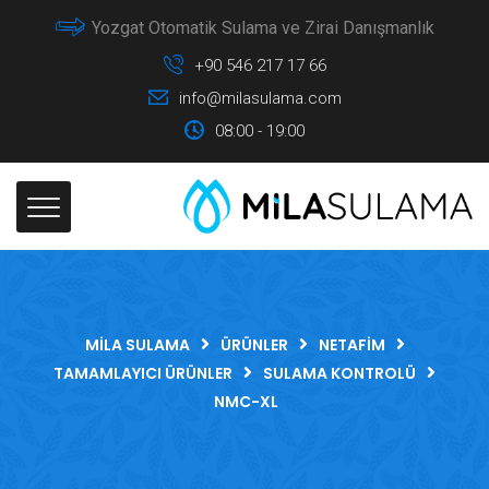
Yozgat Otomatik Sulama ve Zirai Danışmanlık
+90 546 217 17 66
info@milasulama.com
08:00 - 19:00
MILA SULAMA
ÜRÜNLER
NETAFIM
TAMAMLAYICI ÜRÜNLER
SULAMA KONTROLÜ
NMC-XL