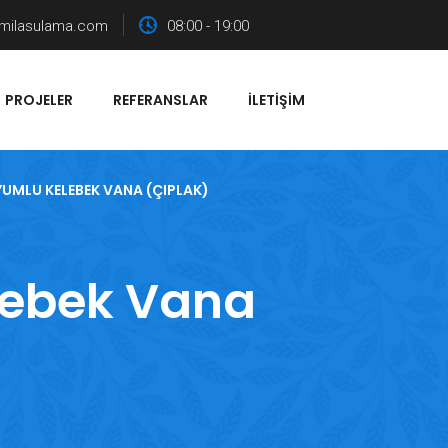
milasulama.com
08:00 - 19:00
PROJELER
REFERANSLAR
İLETIŞIM
UMLU KELEBEK VANA (ÇIPLAK)
lebek Vana