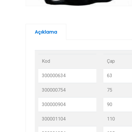
Açıklama
Kod
Çap
300000634
63
300000754
75
300000904
90
300001104
110