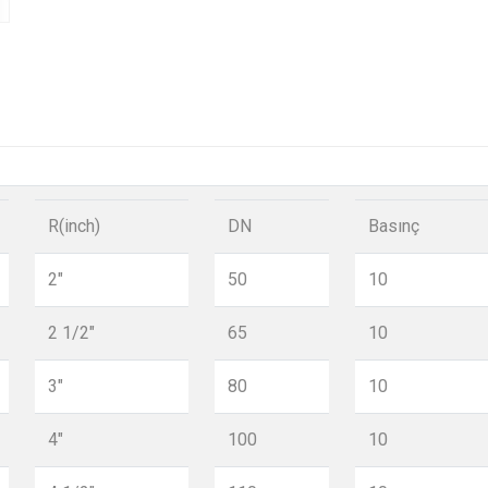
R(inch)
DN
Basınç
2"
50
10
2 1/2"
65
10
3"
80
10
4"
100
10