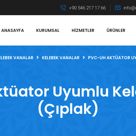
+90 546 217 17 66
info@
ANASAYFA
KURUMSAL
HIZMETLER
ÜRÜNLER
ELEBEK VANALAR
KELEBEK VANALAR
PVC-UH AKTÜATOR UY
tüator Uyumlu Ke
(Çıplak)