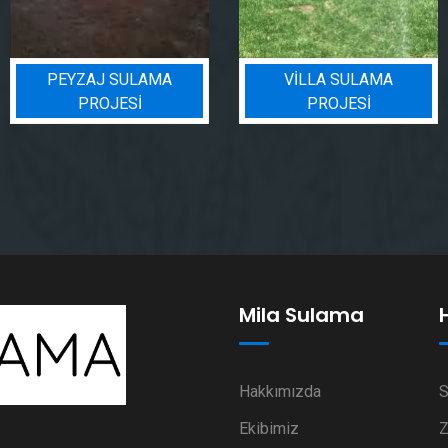
PEYZAJ SULAMA
VILLA SULAMA
PROJESI
PROJESI
Mila Sulama
Hakkımızda
S
Ekibimiz
Z