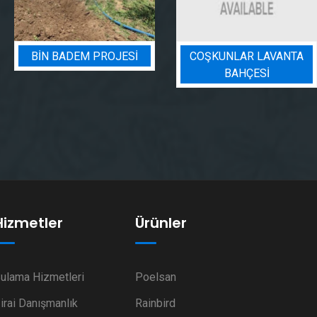
BIN BADEM PROJESI
COŞKUNLAR LAVANTA
BAHÇESİ
Hizmetler
Ürünler
ulama Hizmetleri
Poelsan
irai Danışmanlık
Rainbird