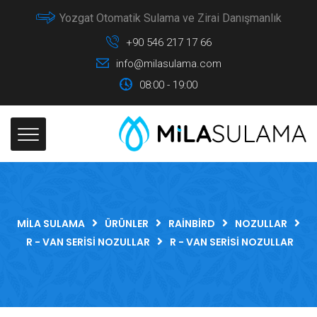
Yozgat Otomatik Sulama ve Zirai Danışmanlık
+90 546 217 17 66
info@milasulama.com
08:00 - 19:00
MILA SULAMA
ÜRÜNLER
RAINBIRD
NOZULLAR
R - VAN SERISI NOZULLAR
R - VAN SERISI NOZULLAR