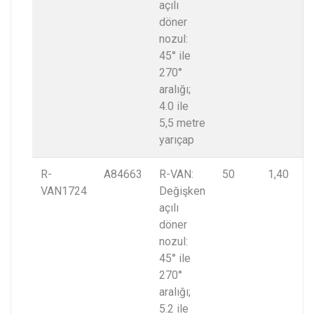
açılı
döner
nozul:
45° ile
270°
aralığı;
4.0 ile
5,5 metre
yarıçap
R-
A84663
R-VAN:
50
1,40
VAN1724
Değişken
açılı
döner
nozul:
45° ile
270°
aralığı;
5.2 ile