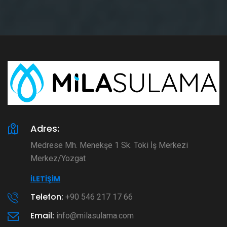
Adres:
Medrese Mh. Menekşe 1 Sk. Toki İş Merkezi
Merkez/Yozgat
İLETIŞIM
Telefon:
+90 546 217 17 66
Email:
info@milasulama.com