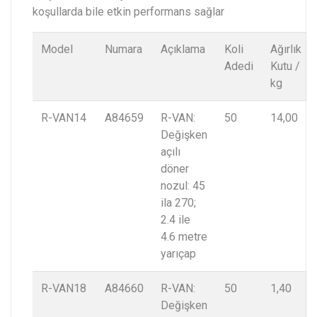
koşullarda bile etkin performans sağlar
Model
Numara
Açıklama
Koli
Ağırlık
Adedi
Kutu /
kg
R-VAN14
A84659
R-VAN:
50
14,00
Değişken
açılı
döner
nozul: 45
ila 270;
2.4 ile
4.6 metre
yarıçap
R-VAN18
A84660
R-VAN:
50
1,40
Değişken