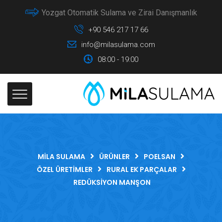
Yozgat Otomatik Sulama ve Zirai Danışmanlık
+90 546 217 17 66
info@milasulama.com
08:00 - 19:00
MILA SULAMA
ÜRÜNLER
POELSAN
ÖZEL ÜRETIMLER
RURAL EK PARÇALAR
REDÜKSIYON MANŞON