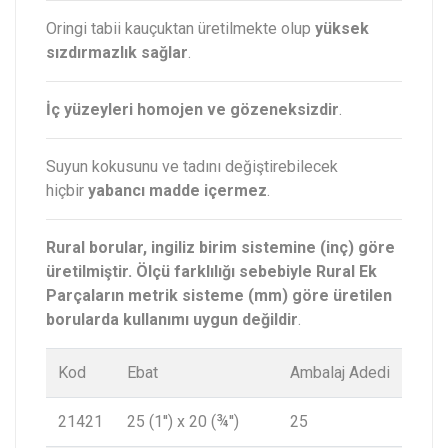
Oringi tabii kauçuktan üretilmekte olup
yüksek
sızdırmazlık sağlar
.
İç yüzeyleri homojen ve gözeneksizdir
.
Suyun kokusunu ve tadını değiştirebilecek
hiçbir
yabancı madde içermez
.
Rural borular, ingiliz birim sistemine (inç) göre
üretilmiştir. Ölçü farklılığı sebebiyle Rural Ek
Parçaların metrik sisteme (mm) göre üretilen
borularda kullanımı uygun değildir
.
Kod
Ebat
Ambalaj Adedi
21421
25 (1'') x 20 (¾'')
25