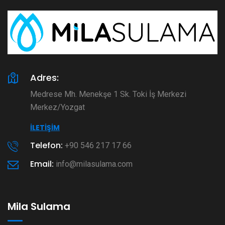
Adres:
Medrese Mh. Menekşe 1 Sk. Toki İş Merkezi
Merkez/Yozgat
İLETIŞIM
Telefon:
+90 546 217 17 66
Email:
info@milasulama.com
Mila Sulama