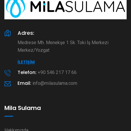
Adres:
Medrese Mh. Menekşe 1 Sk. Toki İş Merkezi
Merkez/Yozgat
İLETIŞIM
Telefon:
+90 546 217 17 66
Email:
info@milasulama.com
Mila Sulama
Hakkımızda