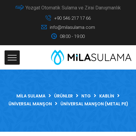
Yozgat Otomatik Sulama ve Zirai Danışmanlık
+90 546 217 17 66
info@milasulama.com
08:00 - 19:00
MILA SULAMA
ÜRÜNLER
NTG
KABLIN
ÜNIVERSAL MANŞON
ÜNIVERSAL MANŞON (METAL PE)