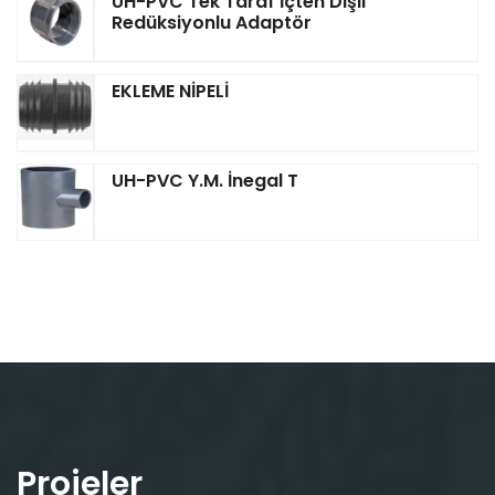
UH-PVC Tek Taraf İçten Dişli
Redüksiyonlu Adaptör
EKLEME NİPELİ
UH-PVC Y.M. İnegal T
Projeler