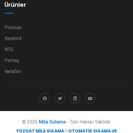
Ürünler
Poelsan
Rainbird
NTG
Pimtaş
Netafim
© 2026
Mila Sulama
- Tüm Hakları Saklıdır.
YOZGAT MILA SULAMA - OTOMATIK SULAMA VE