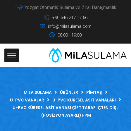
Yozgat Otomatik Sulama ve Zirai Danışmanlık
+90 546 217 17 66
info@milasulama.com
08:00 - 19:00
MILA SULAMA
ÜRÜNLER
PIMTAŞ
U-PVC VANALAR
U-PVC KÜRESEL ASIT VANALARI
U-PVC KÜRESEL ASIT VANASI ÇIFT TARAF İÇTEN DIŞLI
(POSIZYON AYARLI) FPM