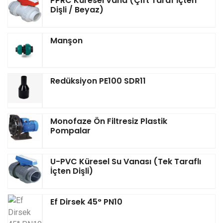
PPRC Küresel Vana (Çift Taraf İçten
Dişli / Beyaz)
Manşon
Redüksiyon PE100 SDR11
Monofaze Ön Filtresiz Plastik
Pompalar
U-PVC Küresel Su Vanası (Tek Taraflı
İçten Dişli)
Ef Dirsek 45° PN10