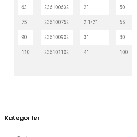
63
236100632
2"
50
75
236100752
2 1/2"
65
90
236100902
3"
80
110
236101102
4"
100
Kategoriler