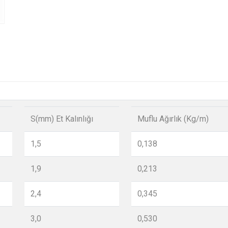
S(mm) Et Kalınlığı
Muflu Ağırlık (Kg/m)
1,5
0,138
1,9
0,213
2,4
0,345
3,0
0,530