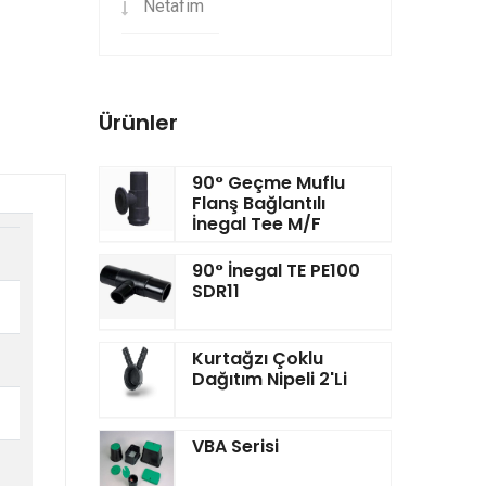
Netafim
Ürünler
90° Geçme Muflu
Flanş Bağlantılı
İnegal Tee M/F
90° İnegal TE PE100
SDR11
Kurtağzı Çoklu
Dağıtım Nipeli 2'li
VBA Serisi