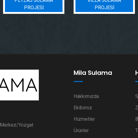
VILLA SULAMA
BIN BADEM PROJESI
PROJESI
Mila Sulama
Hakkımızda
S
Ekibimiz
Z
Hizmetler
B
i Merkez/Yozgat
Ürünler
T