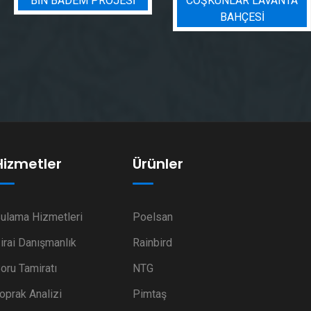
COŞKUNLAR LAVANTA
BADEM BAHÇESI
BAHÇESİ
SULAMA PROJESI
Hizmetler
Ürünler
ulama Hizmetleri
Poelsan
irai Danışmanlık
Rainbird
oru Tamiratı
NTG
oprak Analizi
Pimtaş