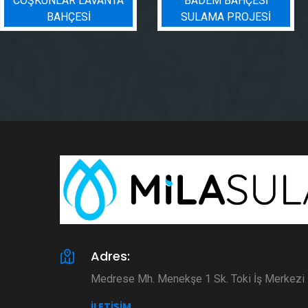
BADEM BAHÇESI
PEYZAJ SULAMA
SULAMA PROJESI
PROJESI
Adres:
Medrese Mh. Menekşe 1 Sk. Toki İş Merkez
İLETIŞIM