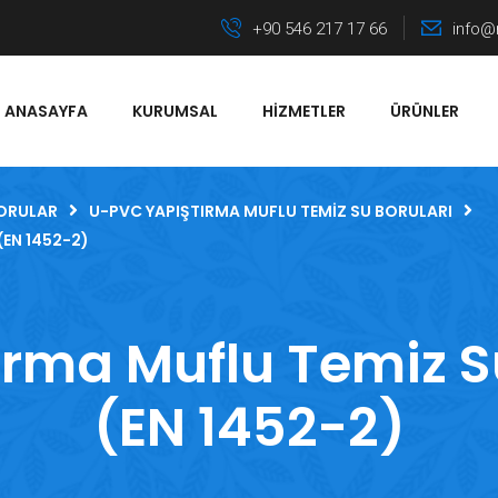
+90 546 217 17 66
info@
ANASAYFA
KURUMSAL
HIZMETLER
ÜRÜNLER
ORULAR
U-PVC YAPIŞTIRMA MUFLU TEMIZ SU BORULARI
(EN 1452-2)
rma Muflu Temiz S
(EN 1452-2)