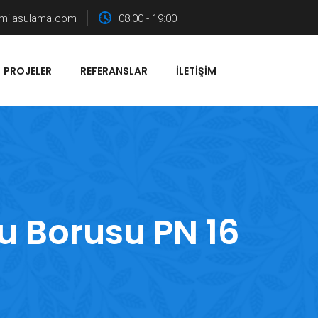
milasulama.com
08:00 - 19:00
PROJELER
REFERANSLAR
İLETIŞIM
u Borusu PN 16