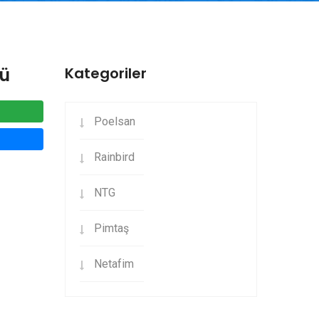
rü
Kategoriler
Poelsan
Rainbird
NTG
Pimtaş
Netafim