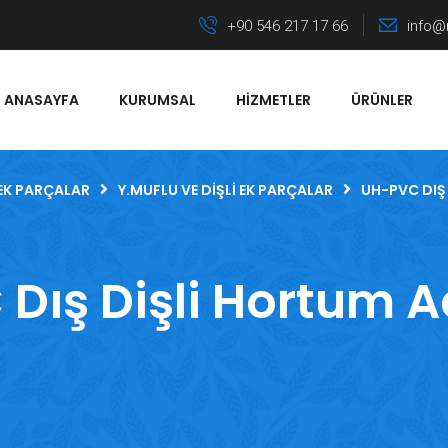
+90 546 217 17 66
info@
ANASAYFA
KURUMSAL
HIZMETLER
ÜRÜNLER
EK PARÇALAR
Y.MUFLU VE DIŞLI EK PARÇALAR
UH-PVC DIŞ
Dış Dişli Hortum 