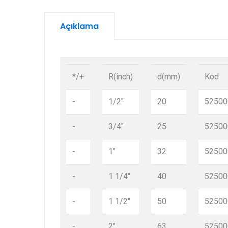
Açıklama
*/+
R(inch)
d(mm)
Kod
-
1/2"
20
52500
-
3/4"
25
52500
-
1"
32
52500
-
1 1/4"
40
52500
-
1 1/2"
50
52500
-
2"
63
52500