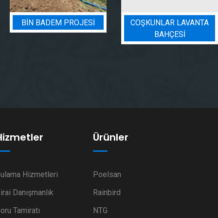
BIN BADEM PROJESI
COŞKUNLAR LAVANTA
BAHÇESİ
Hizmetler
Ürünler
ulama Hizmetleri
Poelsan
irai Danışmanlık
Rainbird
oru Tamiratı
NTG