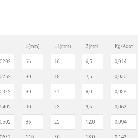
L(mm)
L1(mm)
Z(mm)
Kg/Adet
0202
66
16
6,5
0,014
0252
80
18
7,5
0,030
0322
80
21
8,0
0,038
0402
90
23
9,5
0,062
0502
86
22
12,0
0,094
0632
115
30
13,0
0,142