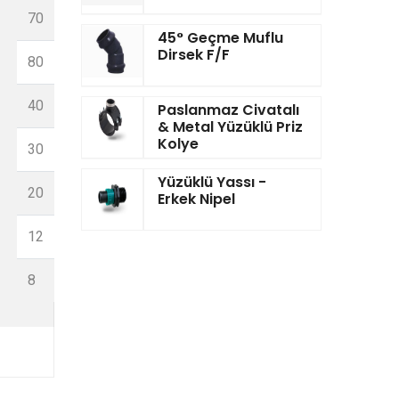
70
45° Geçme Muflu
16
Dirsek F/F
80
16
40
Paslanmaz Civatalı
& Metal Yüzüklü Priz
16
Kolye
30
16
Yüzüklü Yassı -
20
Erkek Nipel
16
12
146
8