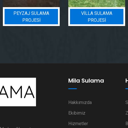
PEYZAJ SULAMA
VILLA SULAMA
PROJESI
PROJESI
Mila Sulama
Hakkımızda
S
Ekibimiz
Z
Hizmetler
B