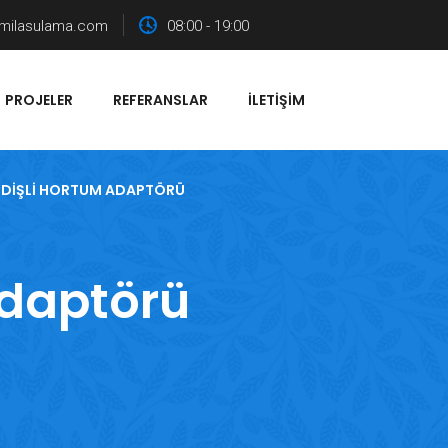
milasulama.com
08:00 - 19:00
PROJELER
REFERANSLAR
İLETIŞIM
 DIŞLI HORTUM ADAPTÖRÜ
Adaptörü