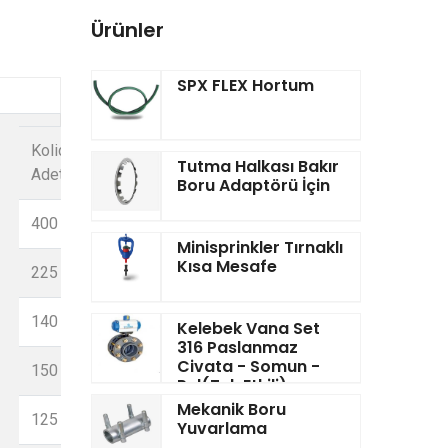
Ürünler
SPX FLEX Hortum
Kolideki
Basınç
Tutma Halkası Bakır
Adet
Boru Adaptörü İçin
16
400
Minisprinkler Tırnaklı
16
Kısa Mesafe
225
16
140
Kelebek Vana Set
316 Paslanmaz
16
Civata - Somun -
150
Pul(Tek Etkili)
16
Mekanik Boru
125
Yuvarlama
16