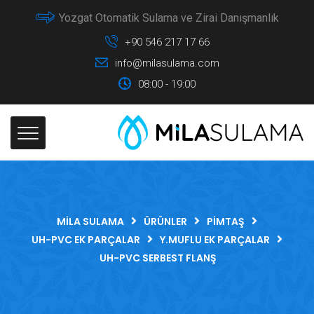
Yozgat Otomatik Sulama ve Zirai Danışmanlık
+90 546 217 17 66
info@milasulama.com
08:00 - 19:00
MILA SULAMA
ÜRÜNLER
PIMTAŞ
UH-PVC EK PARÇALAR
Y.MUFLU EK PARÇALAR
UH-PVC SERBEST FLANŞ