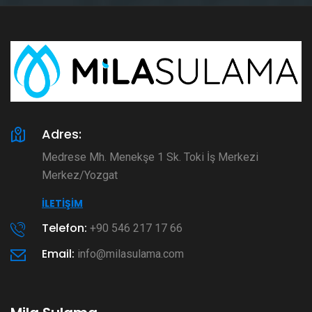
Adres:
Medrese Mh. Menekşe 1 Sk. Toki İş Merkezi
Merkez/Yozgat
İLETIŞIM
Telefon:
+90 546 217 17 66
Email:
info@milasulama.com