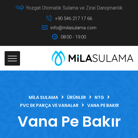
Yozgat Otomatik Sulama ve Zirai Danışmanlık
+90 546 217 17 66
info@milasulama.com
08:00 - 19:00
MILA SULAMA
ÜRÜNLER
NTG
PVC EK PARÇA VE VANALAR
VANA PE BAKIR
Vana Pe Bakır