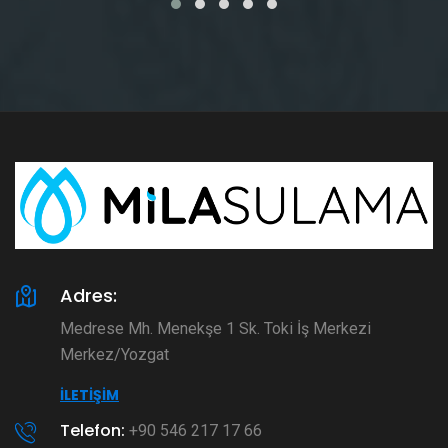
Adres:
Medrese Mh. Menekşe 1 Sk. Toki İş Merkezi
Merkez/Yozgat
İLETIŞIM
Telefon:
+90 546 217 17 66