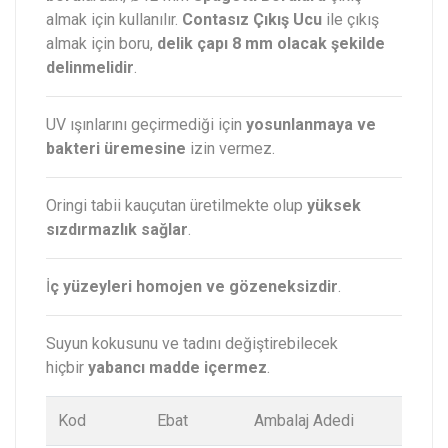
almak için kullanılır.
Contasız Çıkış Ucu
ile çıkış
almak için boru,
delik çapı 8 mm olacak şekilde
delinmelidir
.
UV ışınlarını geçirmediği için
yosunlanmaya ve
bakteri üremesine
izin vermez.
Oringi tabii kauçutan üretilmekte olup
yüksek
sızdırmazlık sağlar
.
İ
ç yüzeyleri homojen ve gözeneksizdir
.
Suyun kokusunu ve tadını değiştirebilecek
hiçbir
yabancı madde içermez
.
Kod
Ebat
Ambalaj Adedi