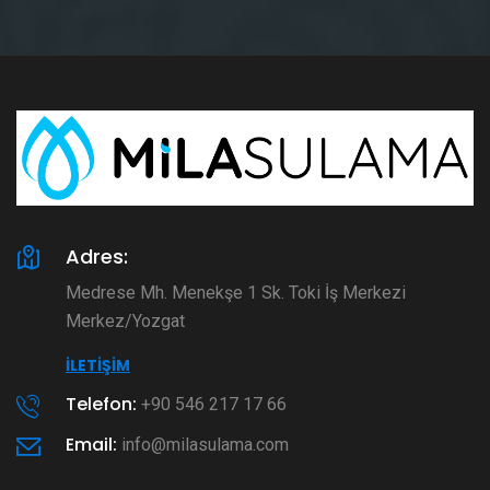
Adres:
Medrese Mh. Menekşe 1 Sk. Toki İş Merkezi
Merkez/Yozgat
İLETIŞIM
Telefon:
+90 546 217 17 66
Email:
info@milasulama.com