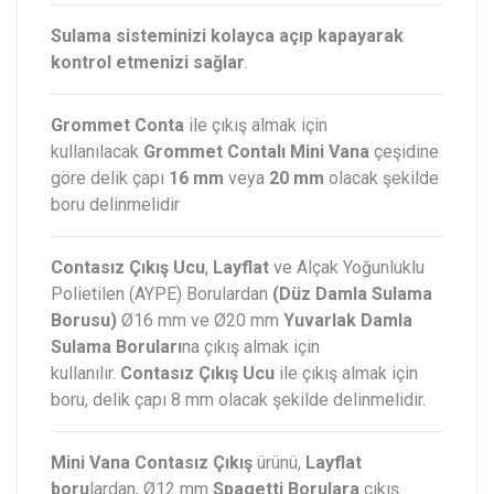
Sulama sisteminizi kolayca açıp kapayarak
kontrol etmenizi sağlar
.
Grommet Conta
ile çıkış almak için
kullanılacak
Grommet Contalı Mini Vana
çeşidine
göre delik çapı
16 mm
veya
20 mm
olacak şekilde
boru delinmelidir
Contasız Çıkış Ucu
,
Layflat
ve Alçak Yoğunluklu
Polietilen (AYPE) Borulardan
(Düz Damla Sulama
Borusu)
Ø16 mm ve Ø20 mm
Yuvarlak Damla
Sulama Boruları
na çıkış almak için
kullanılır.
Contasız Çıkış Ucu
ile çıkış almak için
boru, delik çapı 8 mm olacak şekilde delinmelidir.
Mini Vana Contasız Çıkış
ürünü,
Layflat
boru
lardan, Ø12 mm
Spagetti Borulara
çıkış