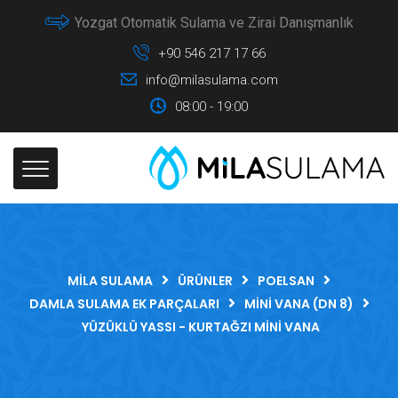
Yozgat Otomatik Sulama ve Zirai Danışmanlık
+90 546 217 17 66
info@milasulama.com
08:00 - 19:00
MILA SULAMA
ÜRÜNLER
POELSAN
DAMLA SULAMA EK PARÇALARI
MINI VANA (DN 8)
YÜZÜKLÜ YASSI - KURTAĞZI MINI VANA