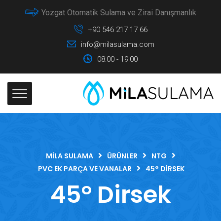
Yozgat Otomatik Sulama ve Zirai Danışmanlık
+90 546 217 17 66
info@milasulama.com
08:00 - 19:00
MILA SULAMA
ÜRÜNLER
NTG
PVC EK PARÇA VE VANALAR
45° DIRSEK
45° Dirsek