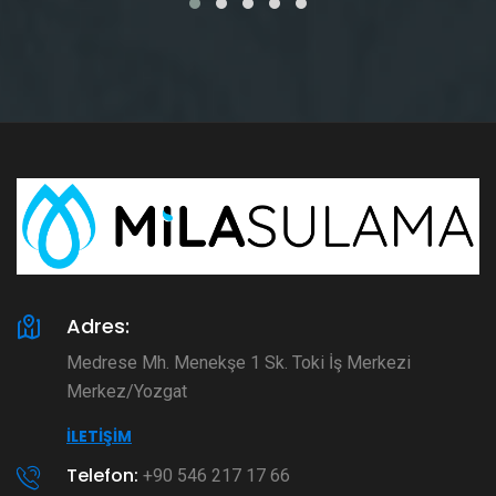
Adres:
Medrese Mh. Menekşe 1 Sk. Toki İş Merkezi
Merkez/Yozgat
İLETIŞIM
Telefon:
+90 546 217 17 66