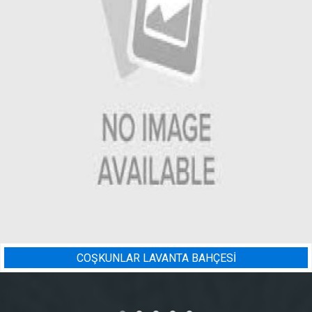
AR LAVANTA BAHÇESİ
BADEM