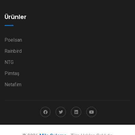
Ürünler
Poelsan
Rainbird
NTG
Pimtaş
Netafim