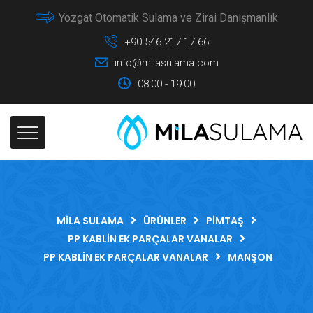
Yozgat Otomatik Sulama ve Zirai Danışmanlık
+90 546 217 17 66
info@milasulama.com
08:00 - 19:00
MILA SULAMA
ÜRÜNLER
PIMTAŞ
PP KABLIN EK PARÇALAR VANALAR
PP KABLIN EK PARÇALAR VANALAR
MANŞON