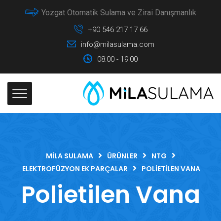
Yozgat Otomatik Sulama ve Zirai Danışmanlık
+90 546 217 17 66
info@milasulama.com
08:00 - 19:00
MILA SULAMA
ÜRÜNLER
NTG
ELEKTROFÜZYON EK PARÇALAR
POLIETILEN VANA
Polietilen Vana