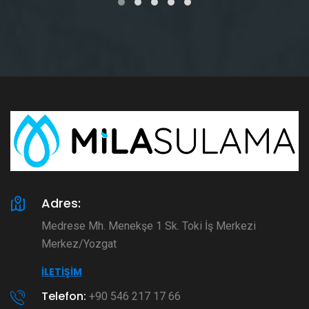
Adres:
Medrese Mh. Menekşe 1 Sk. Toki İş Merkezi
Merkez/Yozgat
İLETIŞIM
Telefon:
+90 546 217 17 66