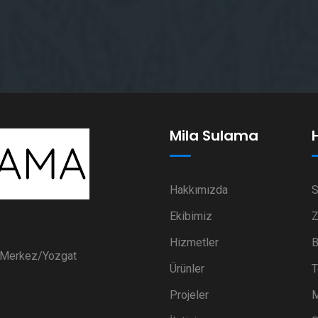
Mila Sulama
Hakkımızda
S
Ekibimiz
Z
Hizmetler
B
i Merkez/Yozgat
Ürünler
T
Projeler
M