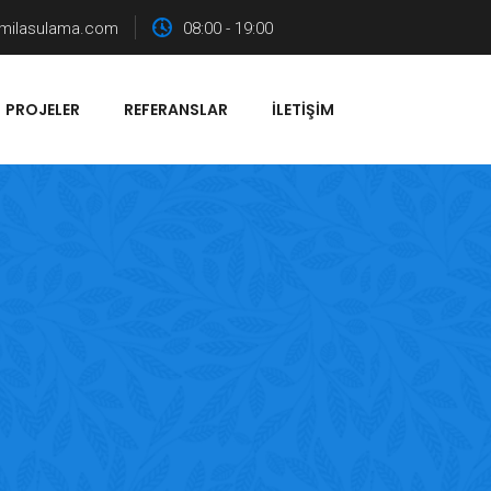
milasulama.com
08:00 - 19:00
PROJELER
REFERANSLAR
İLETIŞIM