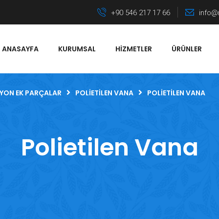
+90 546 217 17 66
info@
ANASAYFA
KURUMSAL
HIZMETLER
ÜRÜNLER
YON EK PARÇALAR
POLIETILEN VANA
POLIETILEN VANA
Polietilen Vana