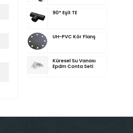
4
90° Eşit TE
2
UH-PVC Kör Flanş
2
2
Küresel Su Vanası
Epdm Conta Seti
2