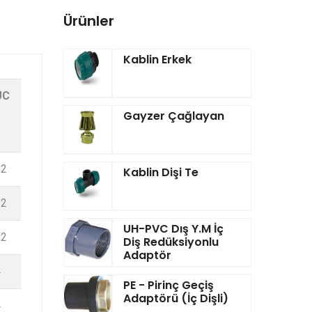
Ürünler
Kablin Erkek
UC
Gayzer Çağlayan
12
Kablin Dişi Te
12
UH-PVC Dış Y.M İç
12
Diş Redüksiyonlu
Adaptör
4
PE - Pirinç Geçiş
Adaptörü (İç Dişli)
4