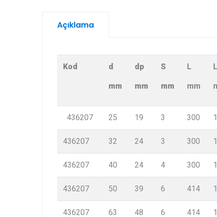
Açıklama
Kod
d
dp
S
L
mm
mm
mm
mm
436207
25
19
3
300
436207
32
24
3
300
436207
40
24
4
300
436207
50
39
6
414
436207
63
48
6
414