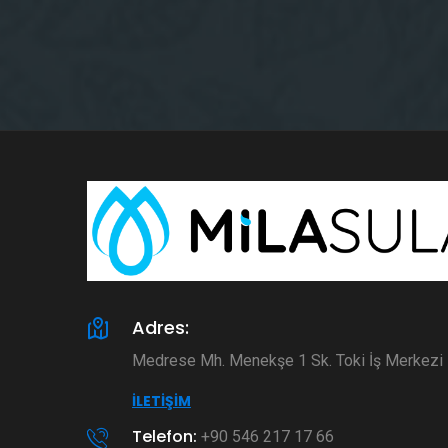
Adres:
Medrese Mh. Menekşe 1 Sk. Toki İş Merkez
İLETIŞIM
Telefon:
+90 546 217 17 66