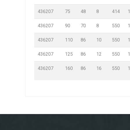
436207
75
48
8
414
436207
90
70
8
550
436207
110
86
10
550
436207
125
86
12
550
436207
160
86
16
550