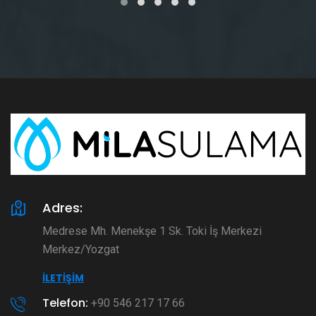
Adres:
Medrese Mh. Menekşe 1 Sk. Toki İş Merkezi
Merkez/Yozgat
İLETIŞIM
Telefon:
+90 546 217 17 66