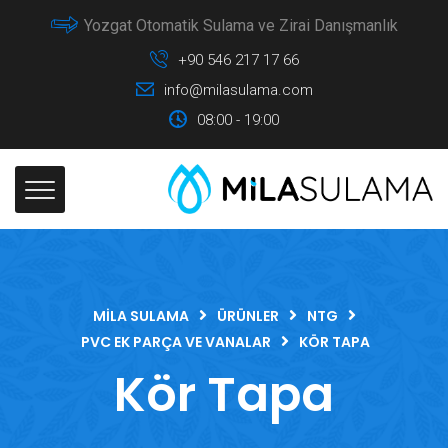
Yozgat Otomatik Sulama ve Zirai Danışmanlık
+90 546 217 17 66
info@milasulama.com
08:00 - 19:00
MILA SULAMA
ÜRÜNLER
NTG
PVC EK PARÇA VE VANALAR
KÖR TAPA
Kör Tapa