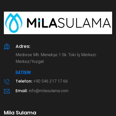
Adres:
Medrese Mh. Menekşe 1 Sk. Toki İş Merkezi
Merkez/Yozgat
İLETIŞIM
Telefon:
+90 546 217 17 66
Email:
info@milasulama.com
Mila Sulama