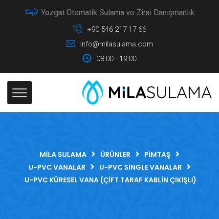
Yozgat Otomatik Sulama ve Zirai Danışmanlık
+90 546 217 17 66
info@milasulama.com
08:00 - 19:00
MILA SULAMA
ÜRÜNLER
PIMTAŞ
U-PVC VANALAR
U-PVC SINGLE VANALAR
U-PVC KÜRESEL VANA (ÇIFT TARAF KABLIN ÇIKIŞLI)